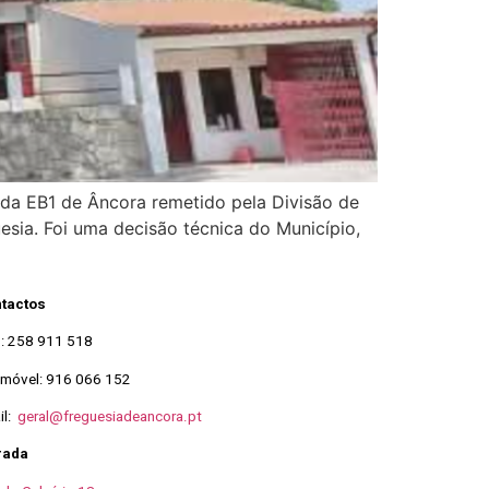
a EB1 de Âncora remetido pela Divisão de
sia. Foi uma decisão técnica do Município,
tactos
o: 258 911 518
emóvel: 916 066 152
il:
geral@freguesiadeancora.pt
rada